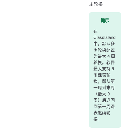
周轮换
部分课程多周轮换
查看课表
提示
在
ClassIsland
中，默认多
周轮换配置
为最大 4 周
轮换。软件
最大支持 9
周课表轮
换，即从第
一周到末周
（最大 9
周）后返回
到第一周课
表继续轮
换。