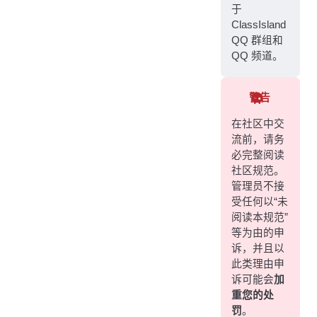
于
结语
ClassIsland
QQ 群组和
QQ 频道。
警告
在社区中交
流前，请务
必完整阅读
社区规范。
管理员不接
受任何以“未
阅读本规范”
等为由的申
诉，并且以
此类理由申
诉可能会
加
重您的处
罚
。