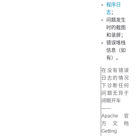
程序日
志
；
问题发生
时的截图
和录屏；
错误堆栈
信息（如
有）。
在没有错误
日志的情况
下诊断任何
问题无异于
闭眼开车
——
Apache 官
方文档
Getting