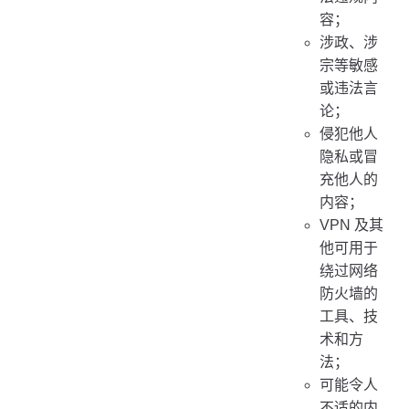
容；
涉政、涉
宗等敏感
或违法言
论；
侵犯他人
隐私或冒
充他人的
内容；
VPN 及其
他可用于
绕过网络
防火墙的
工具、技
术和方
法；
可能令人
不适的内