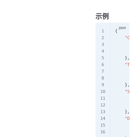
示例
{
    "Clas
        "
        "
    },
    "Time
        "
        "
    },
    "Subj
        "
        "
    },
    "Defa
        "
        "