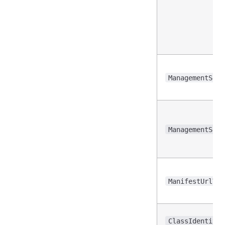
ManagementServ
ManagementServ
ManifestUrlTem
ClassIdentity