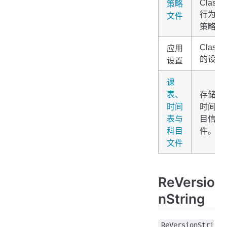
ClassIs
策略
行为的
文件
策略。
ClassIs
应用
的设置
设置
课
表、
存储课
时间
时间表
表与
目信息
科目
件。
文件
ReVersio
nString
ReVersionStri