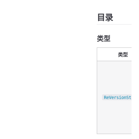
ReVersionString
目录
成员
示例
集控配置
类型
属性
类型
示例
集控清单
属性
示例
策略文件
ReVersionStrin
课表、时间表与科目文件