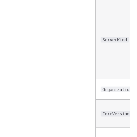
ServerKind
OrganizationNa
CoreVersion