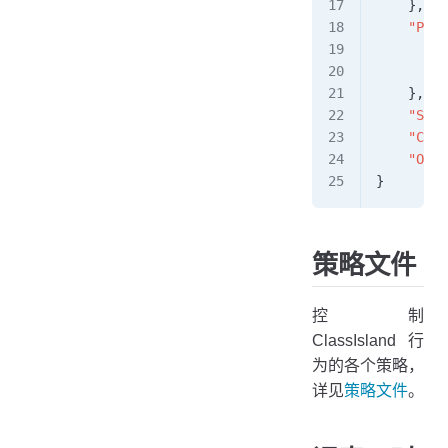
    },
    "Poli
        "
        "
    },
    "Serv
    "Core
    "Orga
}
策略文件
控制
ClassIsland 行
为的各个策略，
详见
策略文件
。