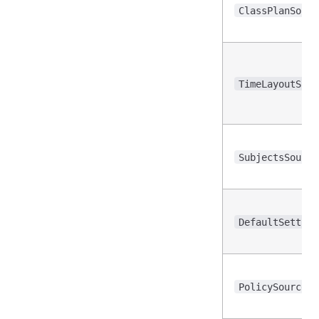
ClassPlanSourc
TimeLayoutSour
SubjectsSource
DefaultSetting
PolicySource