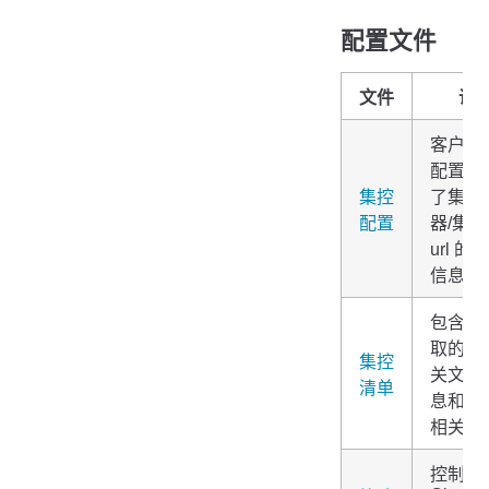
配置文件
文件
说
客户端
配置，
集控
了集控
配置
器/集
url 的
信息。
包含了
取的集
集控
关文件
清单
息和组
相关信
控制