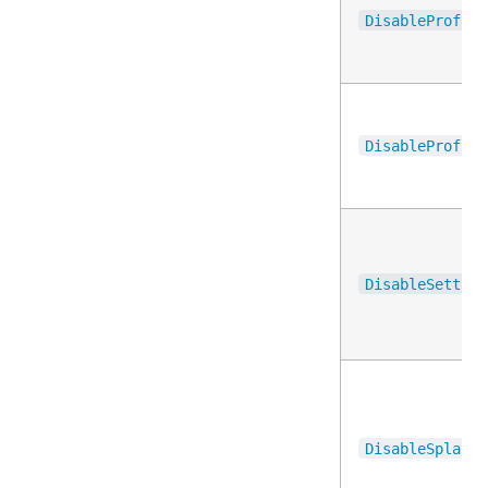
DisableProfile
DisableProfile
DisableSetting
DisableSplashC