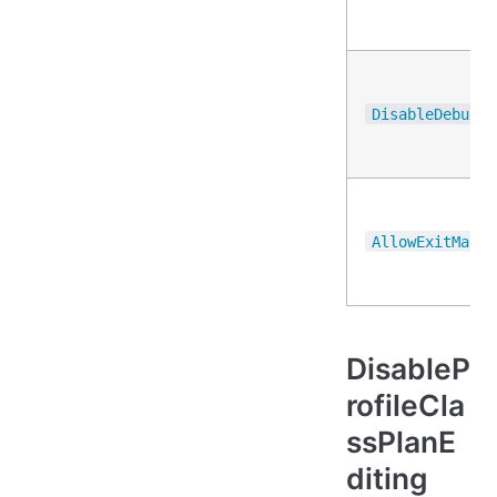
DisableDebugMe
AllowExitManag
DisableP
rofileCla
ssPlanE
diting