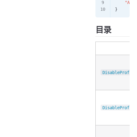
    "Allo
}
目录
DisableProfile
DisableProfile