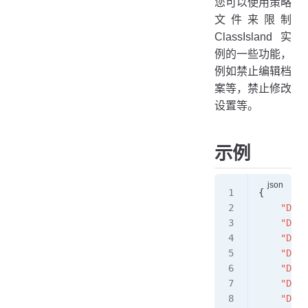
您可以使用策略
DisableProfileTimeLayoutEditing
文件来限制
ClassIsland 实
DisableProfileSubjectsEditing
例的一些功能，
DisableProfileEditing
例如禁止编辑档
DisableSettingsEditing
案等，禁止修改
DisableSplashCustomize
设置等。
DisableDebugMenu
AllowExitManagement
示例
{
    "Disa
    "Disa
    "Disa
    "Disa
    "Disa
    "Disa
    "Disa